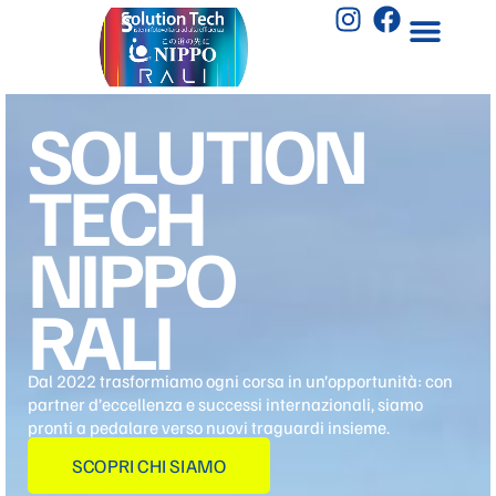
S
O
L
U
T
I
O
N
T
E
C
H
N
I
P
P
O
R
A
L
I
Dal 2022 trasformiamo ogni corsa in un’opportunità: con
partner d’eccellenza e successi internazionali, siamo
pronti a pedalare verso nuovi traguardi insieme.
SCOPRI CHI SIAMO