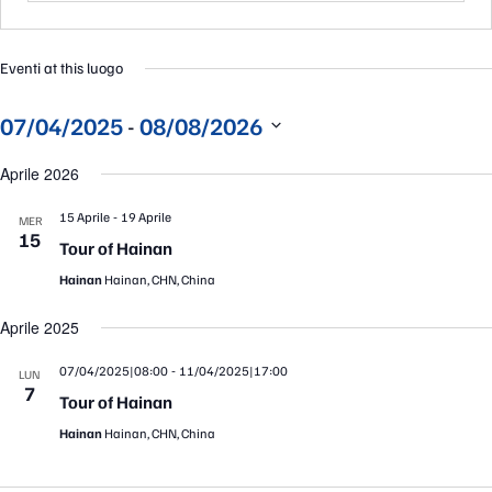
Eventi at this luogo
 - 
07/04/2025
08/08/2026
Seleziona
la
Aprile 2026
data.
-
15 Aprile
19 Aprile
MER
15
Tour of Hainan
Hainan
Hainan, CHN, China
Aprile 2025
-
07/04/2025|08:00
11/04/2025|17:00
LUN
7
Tour of Hainan
Hainan
Hainan, CHN, China