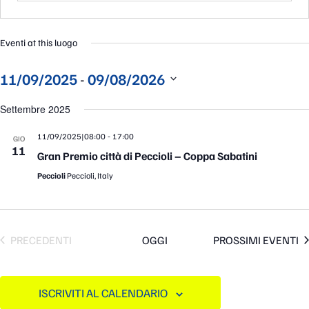
Eventi at this luogo
 - 
11/09/2025
09/08/2026
Seleziona
la
Settembre 2025
data.
-
11/09/2025|08:00
17:00
GIO
11
Gran Premio città di Peccioli – Coppa Sabatini
Peccioli
Peccioli, Italy
EVENTI
PRECEDENTI
OGGI
PROSSIMI EVENTI
ISCRIVITI AL CALENDARIO