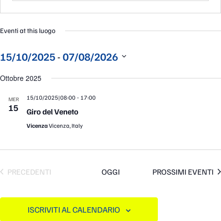
Eventi at this luogo
 - 
15/10/2025
07/08/2026
Seleziona
la
Ottobre 2025
data.
-
15/10/2025|08:00
17:00
MER
15
Giro del Veneto
Vicenza
Vicenza, Italy
EVENTI
PRECEDENTI
OGGI
PROSSIMI EVENTI
ISCRIVITI AL CALENDARIO