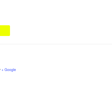
y
+ Google