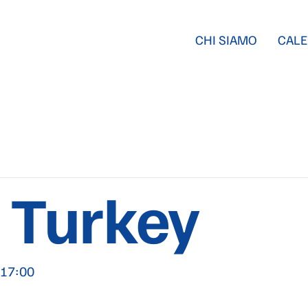
CHI SIAMO
CALE
f Turkey
|17:00