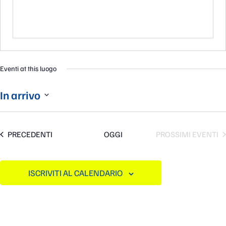
Eventi at this luogo
In arrivo
Seleziona
la
data.
EVENTI
PRECEDENTI
OGGI
PROSSIMI EVENTI
ISCRIVITI AL CALENDARIO