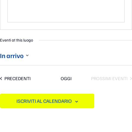
Eventi at this luogo
In arrivo
Seleziona
la
data.
EVENTI
PRECEDENTI
OGGI
PROSSIMI EVENTI
ISCRIVITI AL CALENDARIO