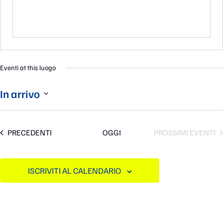
Eventi at this luogo
In arrivo
Seleziona
la
data.
EVENTI
PRECEDENTI
OGGI
PROSSIMI EVENTI
ISCRIVITI AL CALENDARIO