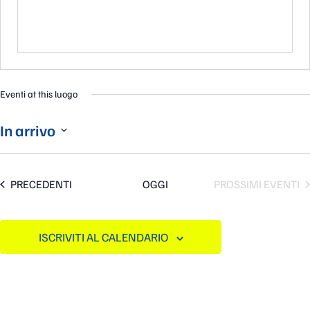
Eventi at this luogo
In arrivo
Seleziona
la
data.
EVENTI
PRECEDENTI
OGGI
PROSSIMI EVENTI
ISCRIVITI AL CALENDARIO