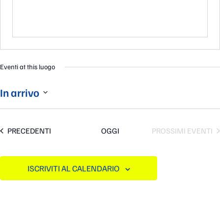
Eventi at this luogo
In arrivo
Seleziona
la
data.
EVENTI
PRECEDENTI
OGGI
PROSSIMI EVENTI
ISCRIVITI AL CALENDARIO