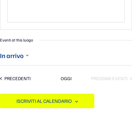
Eventi at this luogo
In arrivo
Seleziona
la
data.
EVENTI
PRECEDENTI
OGGI
PROSSIMI EVENTI
ISCRIVITI AL CALENDARIO