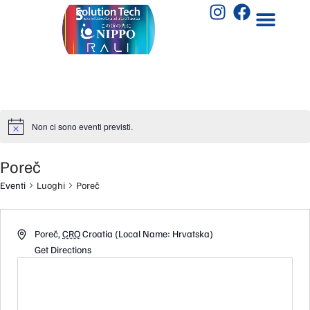
Non ci sono eventi previsti.
Poreč
Eventi
Luoghi
Poreč
Poreč
,
CRO
Croatia (Local Name: Hrvatska)
Get Directions